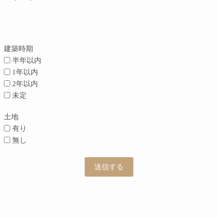
建築時期
半年以内
1年以内
2年以内
未定
土地
有り
無し
送信する