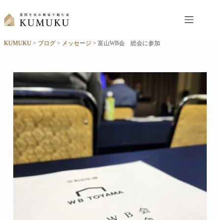
コ
ン
テ
ン
KUMUKU
>
ブログ
>
メッセージ
>
富山WB会 総会に参加
ツ
へ
ス
キ
ッ
プ