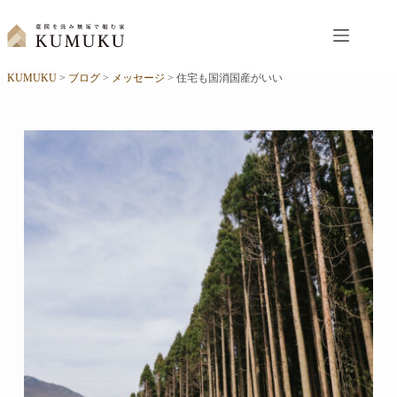
コ
ン
テ
ン
KUMUKU
>
ブログ
>
メッセージ
>
住宅も国消国産がいい
ツ
へ
ス
キ
ッ
プ