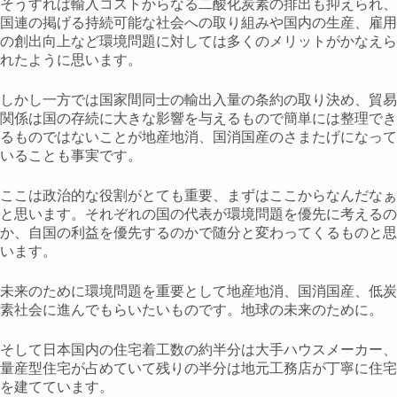
そうすれば輸入コストからなる二酸化炭素の排出も抑えられ、
国連の掲げる持続可能な社会への取り組みや国内の生産、雇用
の創出向上など環境問題に対しては多くのメリットがかなえら
れたように思います。
しかし一方では国家間同士の輸出入量の条約の取り決め、貿易
関係は国の存続に大きな影響を与えるもので簡単には整理でき
るものではないことが地産地消、国消国産のさまたげになって
いることも事実です。
ここは政治的な役割がとても重要、まずはここからなんだなぁ
と思います。それぞれの国の代表が環境問題を優先に考えるの
か、自国の利益を優先するのかで随分と変わってくるものと思
います。
未来のために環境問題を重要として地産地消、国消国産、低炭
素社会に進んでもらいたいものです。地球の未来のために。
そして日本国内の住宅着工数の約半分は大手ハウスメーカー、
量産型住宅が占めていて残りの半分は地元工務店が丁寧に住宅
を建てています。