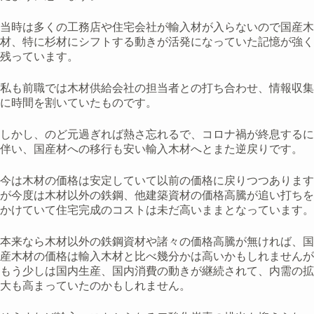
当時は多くの工務店や住宅会社が輸入材が入らないので国産木
材、特に杉材にシフトする動きが活発になっていた記憶が強く
残っています。
私も前職では木材供給会社の担当者との打ち合わせ、情報収集
に時間を割いていたものです。
しかし、のど元過ぎれば熱さ忘れるで、コロナ禍が終息するに
伴い、国産材への移行も安い輸入木材へとまた逆戻りです。
今は木材の価格は安定していて以前の価格に戻りつつあります
が今度は木材以外の鉄鋼、他建築資材の価格高騰が追い打ちを
かけていて住宅完成のコストは未だ高いままとなっています。
本来なら木材以外の鉄鋼資材や諸々の価格高騰が無ければ、国
産木材の価格は輸入木材と比べ幾分かは高いかもしれませんが
もう少しは国内生産、国内消費の動きが継続されて、内需の拡
大も高まっていたのかもしれません。