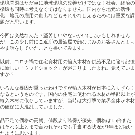
環境問題はただ単に地球環境の改善だけではなく社会、経済の
循環も同時に考えなくてはなりません。国内から地元の活性
化、地元の雇用の創出などもそれをなしえるためには重要な課
題だと思います。
今回は突然なんだ？堅苦しいやないかい(-_-;)かもしれません
が、この少し前にご近所の居酒屋で顔なじみのお客さんとよも
やま話をしていたことを書いてみます。
以前、コロナ禍で住宅資材用の輸入木材が供給不足に陥り記憶
に新しい「ウッドショック」が起こりましたよね。覚えていま
すか？
いろんな要因が重ったわけですが輸入木材が日本に入りずらく
なるというものです。国内の住宅に使われる木材の半部以上が
輸入木材に依存していますが、当時は大打撃で業界全体が木材
の確保に大混乱していました。
品不足で価格の高騰、値段より確保が優先、価格は1.5倍また
はそれ以上とまで言われそれでも手当する状況が1年ほど続い
たように思います。