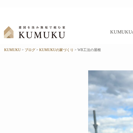
コ
ン
テ
ン
ツ
KUMUK
へ
ス
キ
KUMUKU
>
ブログ
>
KUMUKUの家づくり
>
WB工法の屋根
ッ
プ