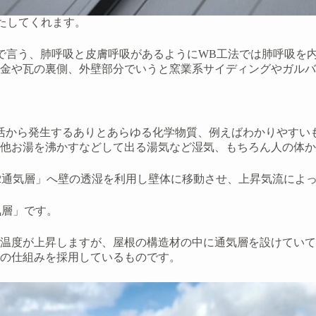
たしてくれます。
で言う、肺呼吸と皮膚呼吸があるようにWB工法では肺呼吸を内
金や瓦の裏側、外壁部分でいうと窯業系サイディングやガルバ
活から発生するありとあらゆる化学物質、例えばわかりやすい
他お湯を沸かすなどして出る湯気など湿気、もちろん人の体か
2通気層」へ壁の透湿を利用し壁体に移動させ、上昇気流によ
気層」です。
温度が上昇しますが、屋根の構造材の中に通気層を設けていて
の仕組みを採用しているものです。